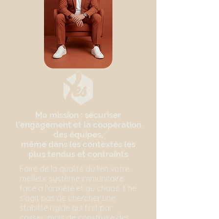
Ma mission : sécuriser
l’engagement et la coopération
des équipes,
même dans les contextes les
plus tendus et contraints
Faire de la qualité du lien votre
meilleur système immunitaire
face à l'anxiété et au chaos. Il ne
s'agit pas de chercher une
stabilité rigide qui finit par
casser, mais de construire des