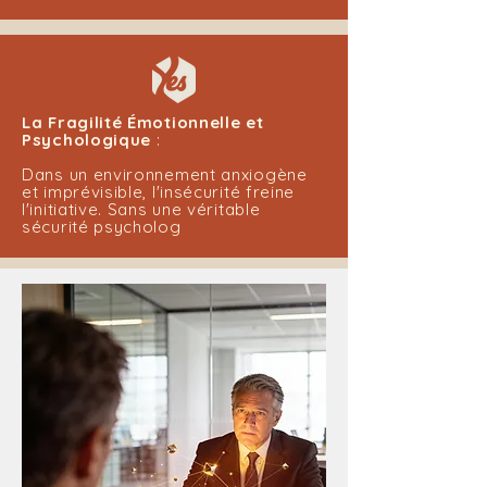
La Fragilité Émotionnelle et
Psychologique
:
Dans un environnement anxiogène
et imprévisible, l'insécurité freine
l'initiative. Sans une véritable
sécurité psycholog