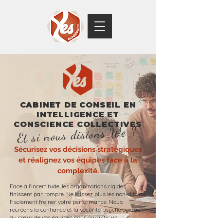
CABINET DE CONSEIL EN
INTELLIGENCE ET
CONSCIENCE COLLECTIVES
Et si nous disions We ?
Sécurisez vos décisions stratégiques
et réalignez vos équipes face à la
complexité.
​
Face à l'incertitude, les organisations rigides
finissent par rompre. Ne laissez plus les non-dits ou
l'isolement freiner votre performance. Nous
recréons la confiance et la sécurité psychologique
au cœur de vos équipes pour garantir un